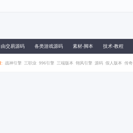
自由交易源码
各类游戏源码
素材-脚本
技术-教程
:
战神引擎
三职业
996引擎
三端版本
翎风引擎
源码
假人版本
传奇
职业