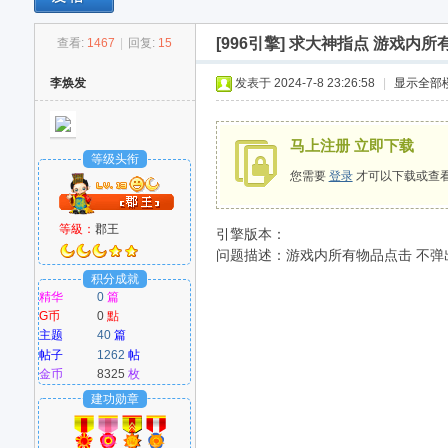
[996引擎]
求大神指点 游戏内所
查看:
1467
|
回复:
15
M
李焕发
发表于 2024-7-8 23:26:58
|
显示全部
马上注册 立即下载
等级头衔
您需要
登录
才可以下载或查
等級：
郡王
引擎版本：
问题描述：游戏内所有物品点击 不弹
爱
积分成就
精华
0
篇
G币
0
點
主题
40
篇
帖子
1262
帖
金币
8325
枚
建功勋章