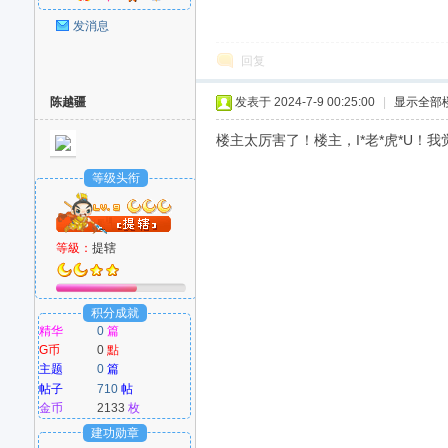
好
发消息
回复
陈越疆
发表于 2024-7-9 00:25:00
|
显示全部
楼主太厉害了！楼主，I*老*虎*U！我觉
等级头衔
者
等級：
提辖
积分成就
精华
0
篇
G币
0
點
主题
0
篇
帖子
710
帖
金币
2133
枚
建功勋章