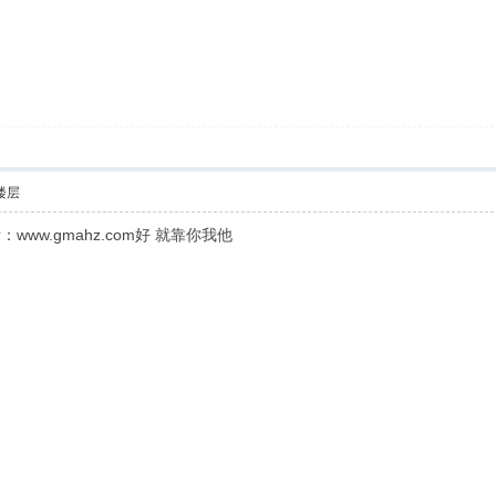
楼层
ww.gmahz.com好 就靠你我他