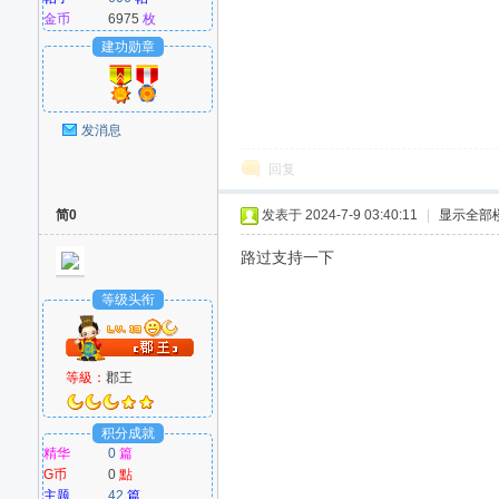
金币
6975
枚
建功勋章
发消息
回复
简0
发表于 2024-7-9 03:40:11
|
显示全部
路过支持一下
等级头衔
等級：
郡王
积分成就
精华
0
篇
G币
0
點
主题
42
篇