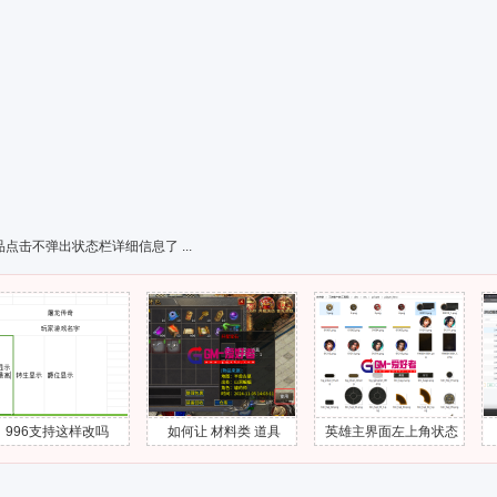
点击不弹出状态栏详细信息了 ...
持这样改吗
如何让 材料类 道具
英雄主界面左上角状态
【996引
的“使用”按钮隐藏掉
头像UI界面怎么添加出
程】第3课 
来？
视频教程-