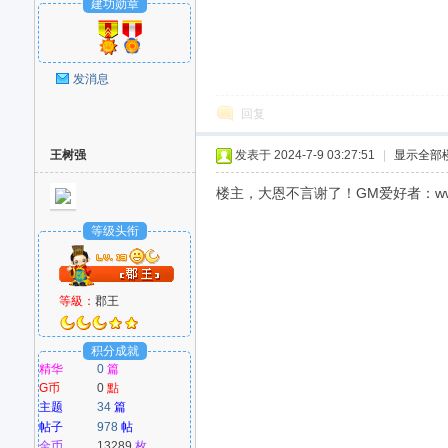
建功勋章
发消息
回复
王树强
发表于 2024-7-9 03:27:51
|
显示全部
楼主，大恩不言谢了！GM爱好者：www
等级头衔
等級：
郡王
积分成就
精华
0
篇
G币
0
點
主题
34
篇
帖子
978
帖
金币
13289
枚