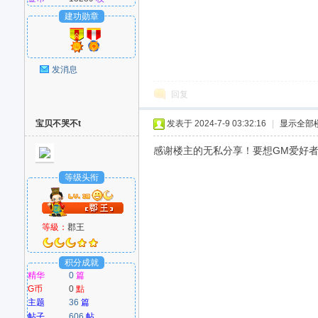
建功勋章
发消息
回复
宝贝不哭不t
发表于 2024-7-9 03:32:16
|
显示全部
感谢楼主的无私分享！要想GM爱好者：w
等级头衔
等級：
郡王
积分成就
精华
0
篇
G币
0
點
主题
36
篇
帖子
606
帖