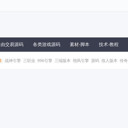
自由交易源码
各类游戏源码
素材-脚本
技术-教程
:
战神引擎
三职业
996引擎
三端版本
翎风引擎
源码
假人版本
传奇
职业