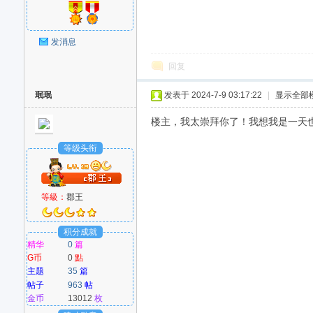
发消息
回复
珉珉
发表于 2024-7-9 03:17:22
|
显示全部
楼主，我太崇拜你了！我想我是一天也不能
等级头衔
等級：
郡王
积分成就
精华
0
篇
G币
0
點
主题
35
篇
帖子
963
帖
金币
13012
枚