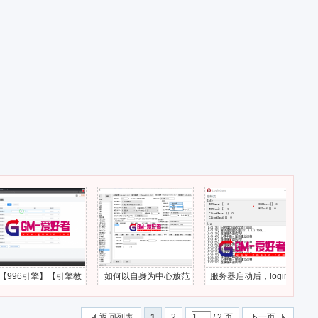
擎】【引擎教
如何以自身为中心放范
服务器启动后，loginga
在多端版
- 工具服配置
围伤害技能？
te一直心跳中断
备
GM爱好者-分
返回列表
1
2
/ 2 页
下一页