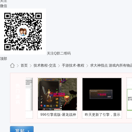
关注
微信
关注Q群二维码
顶部
首页
技术教程-交流
手游技术-教程
求大神指点 游戏内所有物品
热
G
»
门
›
›
›
源
码
l启动不了
996引擎底版-屠龙战神
昨天更新了引擎，显示
996支
下载部分错误
连接游戏超时