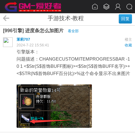
手游技术-教程
回复
[996引擎] 进度条怎么加图片
看全部
茉莉707
楼主
2024-7-22 15:56:41
收藏
引擎版本：
问题描述：CHANGECUSTOMITEMPROGRESSBAR -1
0 1 <$Str(S$首饰BUFF图标)><$Str(S$首饰BUFF名字)>+
<$STR(N$首饰BUFF百分比)>%这个命令显示不出来图片