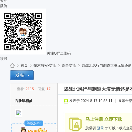
关注
微信
关注Q群二维码
顶部
首页
技术教程-交流
综合交流
战战北风行与刺道大漠无情还是
战战北风行与刺道大漠无情还是
查看:
2115
|
回复:
17
G
»
›
›
›
右脸破相gl
发表于 2024-8-17 19:58:11
|
显示全
马上注册 立即下载
等级头衔
您需要
登录
才可以下载或查