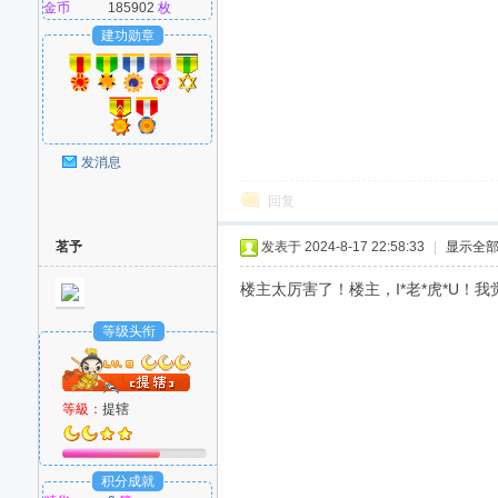
金币
185902
枚
建功勋章
发消息
回复
茗予
发表于 2024-8-17 22:58:33
|
显示全
楼主太厉害了！楼主，I*老*虎*U！我觉
等级头衔
等級：
提辖
积分成就