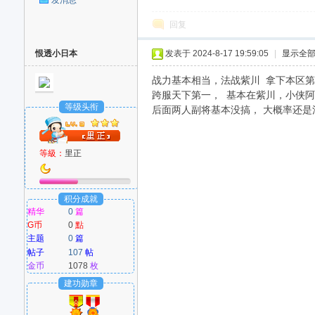
回复
恨透小日本
发表于 2024-8-17 19:59:05
|
显示全
战力基本相当，法战紫川 拿下本区
跨服天下第一， 基本在紫川，小侠阿
等级头衔
后面两人副将基本没搞， 大概率还是
等級：
里正
积分成就
精华
0
篇
G币
0
點
主题
0
篇
帖子
107
帖
金币
1078
枚
建功勋章