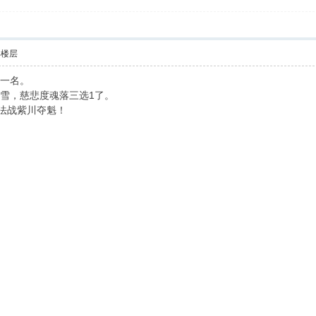
部楼层
第一名。
雪，慈悲度魂落三选1了。
法战紫川夺魁！