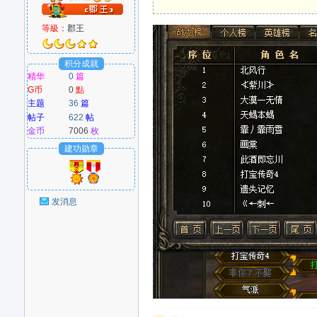
等級：
郡王
M
积分成就
精华
0
篇
G币
0
點
主题
36
篇
帖子
622
帖
金币
7006
枚
建功勋章
爱
发消息