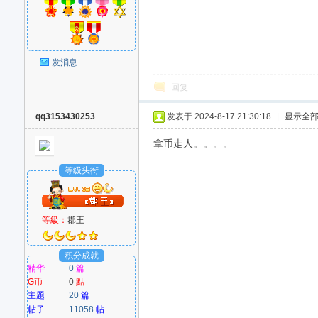
发消息
回复
qq3153430253
发表于 2024-8-17 21:30:18
|
显示全
拿币走人。。。。
等级头衔
等級：
郡王
积分成就
精华
0
篇
G币
0
點
主题
20
篇
帖子
11058
帖