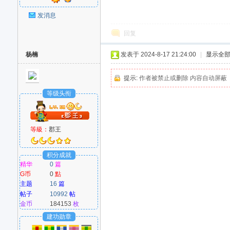
发消息
回复
杨楠
发表于 2024-8-17 21:24:00
|
显示全
提示:
作者被禁止或删除 内容自动屏蔽
等级头衔
等級：
郡王
积分成就
精华
0
篇
G币
0
點
主题
16
篇
帖子
10992
帖
金币
184153
枚
建功勋章