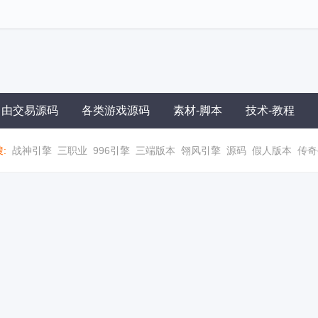
自由交易源码
各类游戏源码
素材-脚本
技术-教程
:
战神引擎
三职业
996引擎
三端版本
翎风引擎
源码
假人版本
传奇
职业