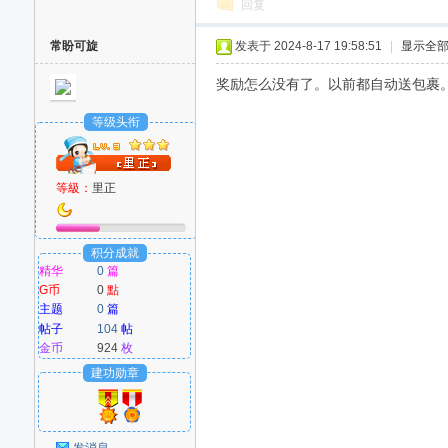
回复
好
常盼可旋
发表于 2024-8-17 19:58:51
|
显示全
奖励怎么没有了。以前都自动送包裹
等级头衔
等級：
里正
者
积分成就
精华
0
篇
G币
0
點
主题
0
篇
帖子
104
帖
金币
924
枚
建功勋章
发消息