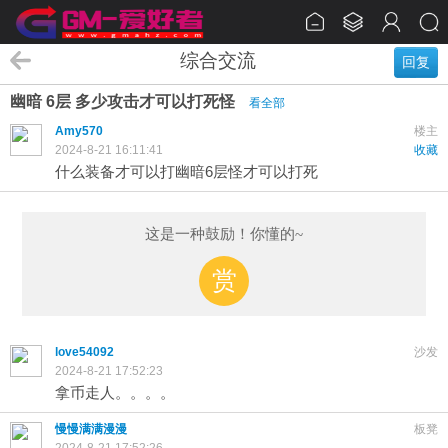
综合交流
回复
幽暗 6层 多少攻击才可以打死怪
看全部
Amy570
楼主
2024-8-21 16:11:41
收藏
什么装备才可以打幽暗6层怪才可以打死
这是一种鼓励！你懂的~
赏
love54092
沙发
2024-8-21 17:52:23
拿币走人。。。。
慢慢满满漫漫
板凳