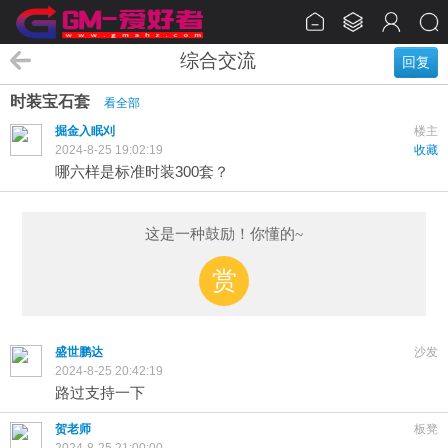
综合交流
回复
时装宝石套
看全部
掘金入眠刈
楼主
2024-8-25 19:02:19
收藏
哪六样是标准时装300套？
这是一种鼓励！你懂的~
赏
盛世鹏达
沙发
2024-8-25 20:42:19
路过支持一下
贺老师
板凳