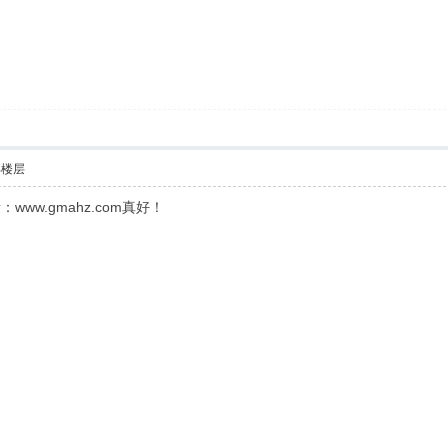
部楼层
ww.gmahz.com真好！