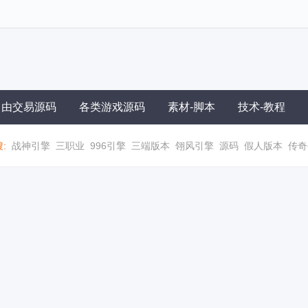
自由交易源码
各类游戏源码
素材-脚本
技术-教程
:
战神引擎
三职业
996引擎
三端版本
翎风引擎
源码
假人版本
传奇
职业