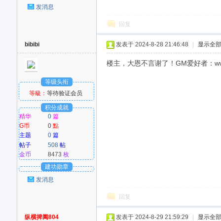
发消息
回复
bibibi
发表于 2024-8-28 21:46:48
|
显示全
楼主，大恩不言谢了！GM爱好者：www
等级头衔
等級：
等待验证会员
积分成就
精华
0
篇
G币
0
點
主题
0
篇
帖子
508
帖
金币
8473
枚
建功勋章
发消息
回复
纵横捭阖804
发表于 2024-8-29 21:59:29
|
显示全