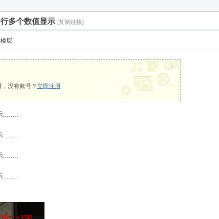
一行多个数值显示
[复制链接]
部楼层
x
看，没有账号？
立即注册
....
....
....
....