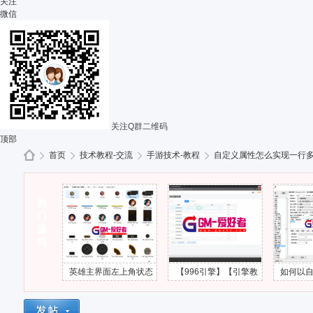
关注
微信
关注Q群二维码
顶部
首页
技术教程-交流
手游技术-教程
自定义属性怎么实现一行多个
热
G
»
门
›
›
›
源
码
道具
英雄主界面左上角状态
【996引擎】【引擎教
如何以自身为中
藏掉
头像UI界面怎么添加出
程】第3课 - 工具服配置
围伤害技能？
来？
视频教程-GM爱好者-分