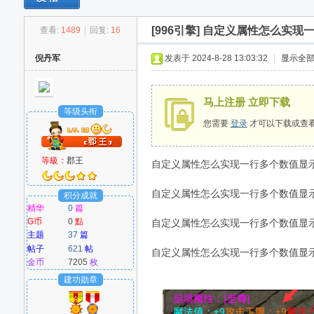
享下载
[996引擎]
自定义属性怎么实现
查看:
1489
|
回复:
16
M
倪丹军
发表于 2024-8-28 13:03:32
|
显示全
马上注册 立即下载
等级头衔
您需要
登录
才可以下载或查
等級：
郡王
自定义属性怎么实现一行多个数值显示....
爱
自定义属性怎么实现一行多个数值显示....
积分成就
精华
0
篇
G币
0
點
自定义属性怎么实现一行多个数值显示....
主题
37
篇
帖子
621
帖
自定义属性怎么实现一行多个数值显示....
金币
7205
枚
建功勋章