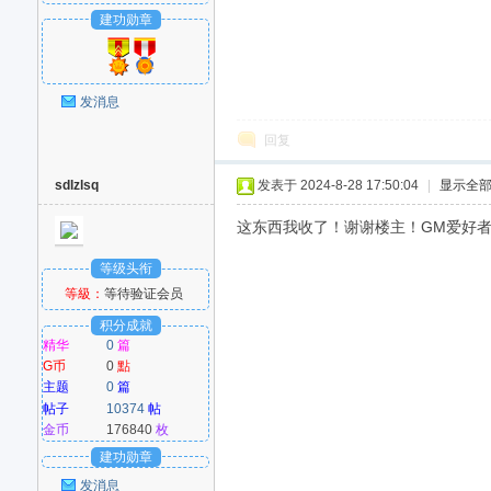
建功勋章
发消息
回复
sdlzlsq
发表于 2024-8-28 17:50:04
|
显示全
这东西我收了！谢谢楼主！GM爱好者：w
等级头衔
等級：
等待验证会员
积分成就
精华
0
篇
G币
0
點
主题
0
篇
帖子
10374
帖
金币
176840
枚
建功勋章
发消息