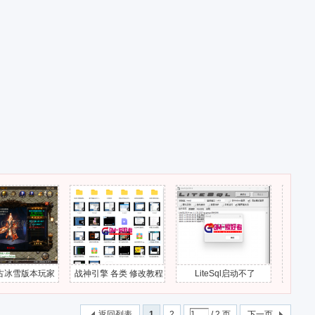
本玩家
战神引擎 各类 修改教程
LiteSql启动不了
996引擎底版-
区等待
有文字教程-视频教程-带
下载部分错
教程
游戏源码-GM爱好者-分
返回列表
1
2
/ 2 页
下一页