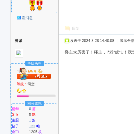
发消息
回复
曾诚
发表于 2024-8-28 14:40:08
|
显示全
楼主太厉害了！楼主，I*老*虎*U！我觉
等级头衔
等級：
司空
积分成就
精华
0
篇
G币
0
點
主题
1
篇
帖子
122
帖
金币
1205
枚