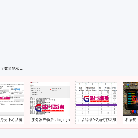
数值显示 ...
心放范
服务器启动后，loginga
在多端版传2如何获取装
君临复古冰雪版
te一直心跳中断
备的属性？
上线/小腿后在开
地图出不去解决