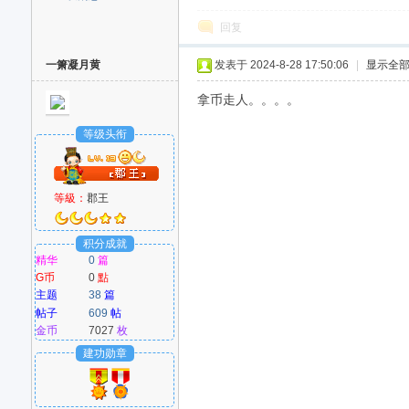
回复
一箫凝月黄
发表于 2024-8-28 17:50:06
|
显示全
拿币走人。。。。
等级头衔
等級：
郡王
积分成就
精华
0
篇
G币
0
點
主题
38
篇
帖子
609
帖
金币
7027
枚
建功勋章