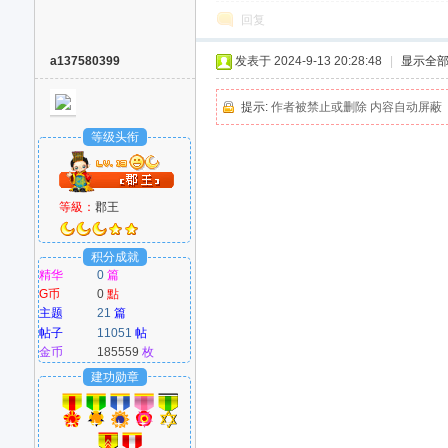
回复
a137580399
发表于 2024-9-13 20:28:48
|
显示全
提示:
作者被禁止或删除 内容自动屏蔽
等级头衔
等級：
郡王
积分成就
精华
0
篇
G币
0
點
主题
21
篇
帖子
11051
帖
金币
185559
枚
建功勋章