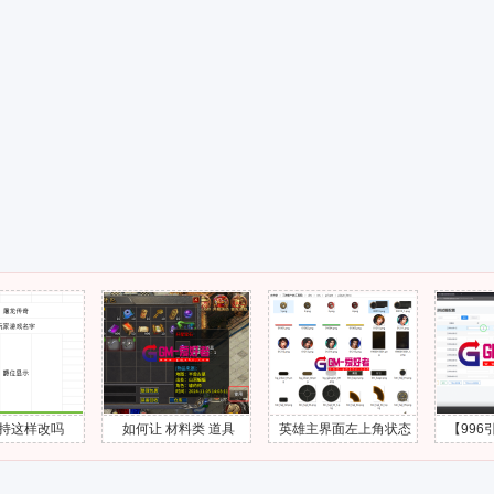
改吗
如何让 材料类 道具
英雄主界面左上角状态
【996引擎】【
的“使用”按钮隐藏掉
头像UI界面怎么添加出
程】第3课 - 工
来？
视频教程-GM爱好