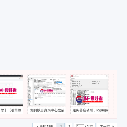
引擎教
如何以自身为中心放范
服务器启动后，loginga
在多端版传2如
具服配置
围伤害技能？
te一直心跳中断
备的属性
者-分
返回列表
1
2
/ 2 页
下一页