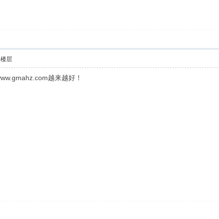
部楼层
.gmahz.com越来越好！