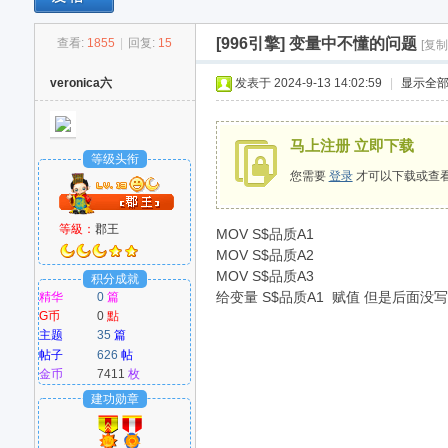
[996引擎]
变量中不懂的问题
查看:
1855
|
回复:
15
[复制
M
veronica六
发表于 2024-9-13 14:02:59
|
显示全
马上注册 立即下载
等级头衔
您需要
登录
才可以下载或查
等級：
郡王
MOV S$品质A1
MOV S$品质A2
爱
MOV S$品质A3
积分成就
给变量 S$品质A1 赋值 但是后面
精华
0
篇
G币
0
點
主题
35
篇
帖子
626
帖
金币
7411
枚
建功勋章