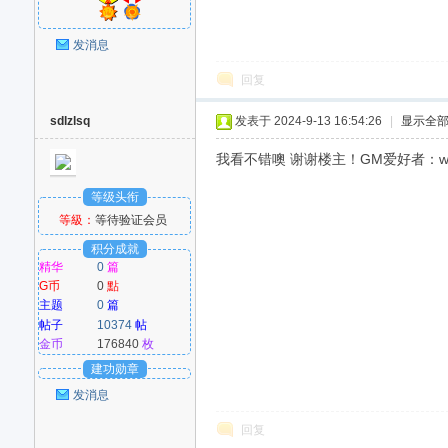
发消息
回复
sdlzlsq
发表于 2024-9-13 16:54:26
|
显示全
我看不错噢 谢谢楼主！GM爱好者：www
等级头衔
等級：
等待验证会员
积分成就
精华
0
篇
G币
0
點
主题
0
篇
帖子
10374
帖
金币
176840
枚
建功勋章
发消息
回复