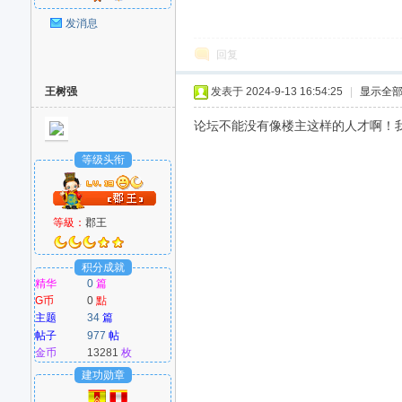
好
发消息
回复
王树强
发表于 2024-9-13 16:54:25
|
显示全
论坛不能没有像楼主这样的人才啊！我会一
等级头衔
者
等級：
郡王
积分成就
精华
0
篇
G币
0
點
主题
34
篇
帖子
977
帖
金币
13281
枚
建功勋章