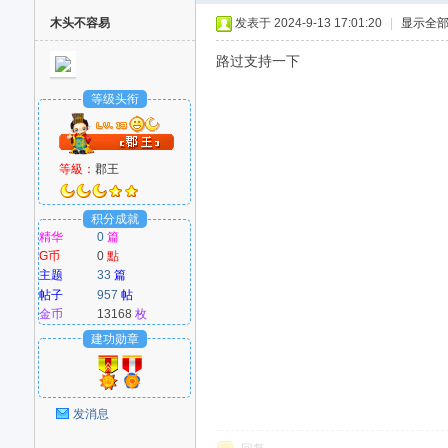
木头不容易
发表于 2024-9-13 17:01:20
|
显示全
路过支持一下
等级头衔
等級：
郡王
积分成就
精华
0
篇
G币
0
點
主题
33
篇
帖子
957
帖
金币
13168
枚
建功勋章
发消息