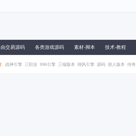
自由交易源码
各类游戏源码
素材-脚本
技术-教程
:
战神引擎
三职业
996引擎
三端版本
翎风引擎
源码
假人版本
传奇
职业