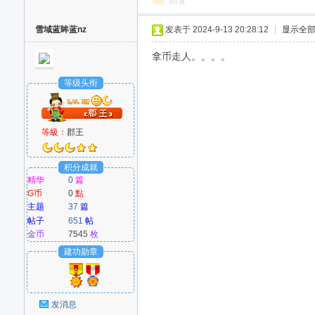
回复
雪域蓝眸蓝nz
发表于 2024-9-13 20:28:12
|
显示全
拿币走人。。。。
等级头衔
等級：
郡王
积分成就
精华
0
篇
G币
0
點
主题
37
篇
帖子
651
帖
金币
7545
枚
建功勋章
发消息