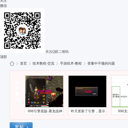
关注
微信
关注Q群二维码
顶部
首页
技术教程-交流
手游技术-教程
变量中不懂的问题
热
G
»
门
›
›
›
源
码
了
996引擎底版-屠龙战神
昨天更新了引擎，显示
996支持这样
下载部分错误
连接游戏超时