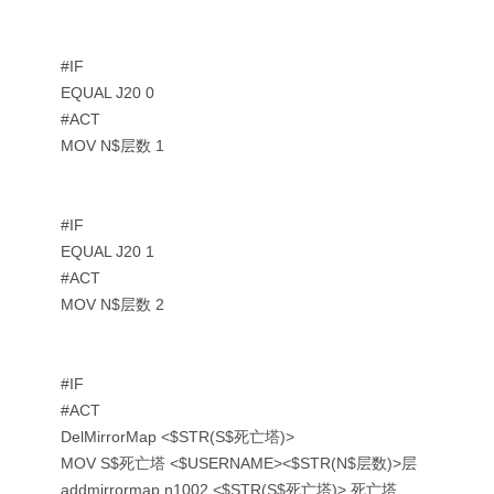
#IF
EQUAL J20 0
#ACT
MOV N$层数 1
#IF
EQUAL J20 1
#ACT
MOV N$层数 2
#IF
#ACT
DelMirrorMap <$STR(S$死亡塔)>
MOV S$死亡塔 <$USERNAME><$STR(N$层数)>层
addmirrormap n1002 <$STR(S$死亡塔)> 死亡塔