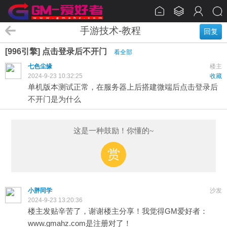
手游技术-教程
回复
[996引擎] 点击登录后不开门
看全部
七色尘缘
楼主
2024-9-23 10:32:25
收藏
单机版本测试正常，在服务器上后搭建微端后点击登录后
不开门是为什么
这是一种鼓励！你懂的~
赏
小胖同学
沙发
2024-9-23 13:20:36
楼主发贴辛苦了，谢谢楼主分享！我觉得GM爱好者：
www.gmahz.com是注册对了！