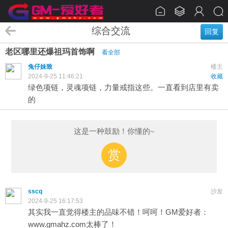
综合交流
回复
老区哪里还爆祖玛首饰啊
看全部
兔仔妹致
楼主
2024-9-25 11:46:21
收藏
绿色项链，灵魂项链，力量戒指这些。一直看到店里有卖
的
这是一种鼓励！你懂的~
赏
sscq
沙发
2024-9-25 16:17:53
其实我一直觉得楼主的品味不错！呵呵！GM爱好者：
www.gmahz.com太棒了！