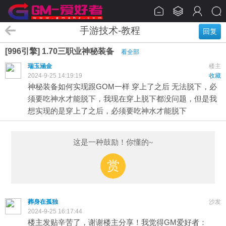
手游技术-教程
回复
[996引擎] 1.70三职业神秘装备
看全部
瑞玉涵金
楼主
2024-9-25 14:19:19
收藏
神秘装备如何实现跟GOM一样 穿上了之后 无法脱下，必
须要吃神水才能脱下，我现在穿上脱下都没问题，但是我
想实现的是穿上了之后，必须要吃神水才能脱下
这是一种鼓励！你懂的~
赏
葬身在孤独
沙发
2024-9-25 16:17:44
楼主发贴辛苦了，谢谢楼主分享！我觉得GM爱好者：