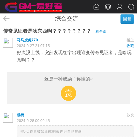
综合交流
回复
传奇见证者是啥东西啊？？？？？？？？
看全部
马马虎虎770
楼主
2024-9-27 21:07:15
收藏
好久没上线，突然发现红字出现谁变传奇见证者，是啥玩
意啊？？
这是一种鼓励！你懂的~
赏
杨楠
沙发
2024-9-28 00:09:45
提示:
作者被禁止或删除 内容自动屏蔽