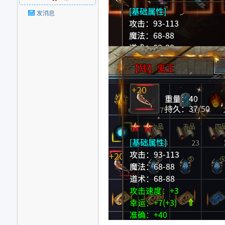
好
发消息
者