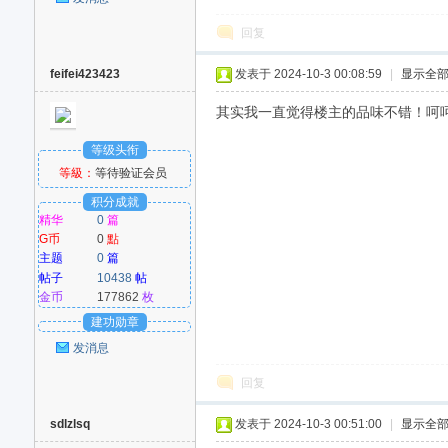
回复
feifei423423
发表于 2024-10-3 00:08:59
|
显示全
其实我一直觉得楼主的品味不错！呵呵！G
等级头衔
等級：
等待验证会员
积分成就
精华
0
篇
G币
0
點
主题
0
篇
帖子
10438
帖
金币
177862
枚
建功勋章
发消息
回复
sdlzlsq
发表于 2024-10-3 00:51:00
|
显示全