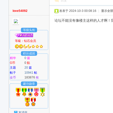
回复
love54092
发表于 2024-10-3 00:08:16
|
显示全
论坛不能没有像楼主这样的人才啊！我会一
等级头衔
等級：
钻石会员
积分成就
精华
0
篇
G币
0
點
主题
20
篇
帖子
10941
帖
金币
183876
枚
建功勋章
发消息