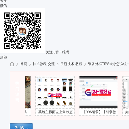
关注
微信
关注Q群二维码
顶部
首页
技术教程-交流
手游技术-教程
装备外框TIPS大小怎么统
热
G
»
门
›
›
›
源
码
料类 道具
英雄主界面左上角状态
【996引擎】【引擎教
如何以自身
按钮隐藏掉
头像UI界面怎么添加出
程】第3课 - 工具服配置
围伤害
来？
视频教程-GM爱好者-分