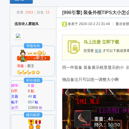
享下载
[996引擎]
装备外框TIPS大小怎
查看:
1563
|
回复:
15
M
流浪诗人雾随风
发表于 2024-10-2 21:31:44
|
显示全
马上注册 立即下载
等级头衔
您需要
登录
才可以下载或查
等級：
郡王
同一件装备 装备展示框里显示的小
爱
物品备注只可以统一调整大小啊
积分成就
精华
0
篇
G币
0
點
主题
49
篇
帖子
957
帖
金币
12858
枚
建功勋章