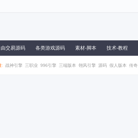
自由交易源码
各类游戏源码
素材-脚本
技术-教程
:
战神引擎
三职业
996引擎
三端版本
翎风引擎
源码
假人版本
传奇
职业