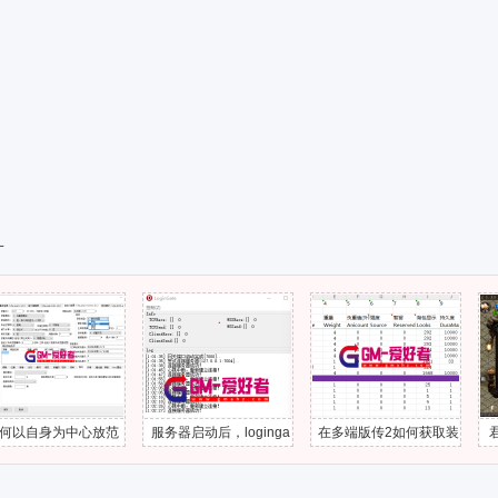
一
为中心放范
服务器启动后，loginga
在多端版传2如何获取装
君临复古
技能？
te一直心跳中断
备的属性？
上线/小腿
地图出不