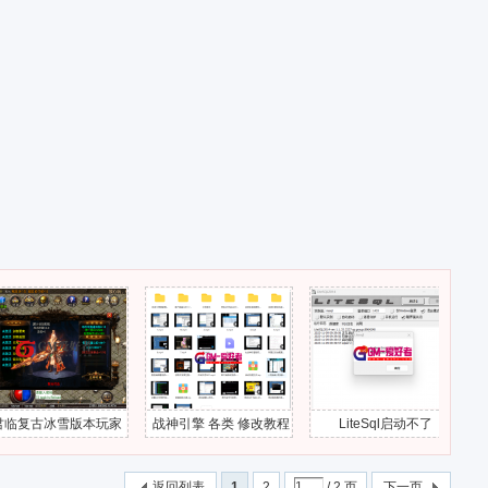
冰雪版本玩家
战神引擎 各类 修改教程
LiteSql启动不了
996引擎
后在开区等待
有文字教程-视频教程-带
下载
去解决教程
游戏源码-GM爱好者-分
返回列表
1
2
/ 2 页
下一页