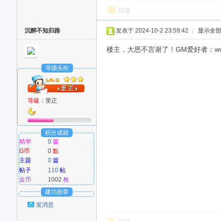
回复
沉醉不知归路
发表于 2024-10-2 23:59:42
|
显示全
楼主，大恩不言谢了！GM爱好者：www
等级头衔
等級：
里正
积分成就
精华
0
篇
G币
0
點
主题
0
篇
帖子
110
帖
金币
1002
枚
建功勋章
发消息