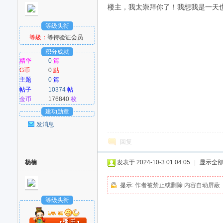
楼主，我太崇拜你了！我想我是一天也不能
等级头衔
等級：
等待验证会员
积分成就
精华
0
篇
G币
0
點
主题
0
篇
帖子
10374
帖
金币
176840
枚
建功勋章
发消息
回复
杨楠
发表于 2024-10-3 01:04:05
|
显示全
提示:
作者被禁止或删除 内容自动屏蔽
等级头衔