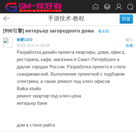
手游技术-教程
回复
[996引擎] интерьер загородного дома
看全部
珍爱1103
楼主
2024-10-3 14:36:59
收藏
Разработка дизайн проекта квартиры, дома, офиса,
ресторана, кафе, магазина в Санкт-Петербурге и
других городах России. Разработка проекта в стиле
скандинавский. Выполнение проектной с подбором
электрики, а также ремонт под ключ офисов
Balka studio
ремонт квартир под ключ цена
интерьер бани
дом в стиле райта