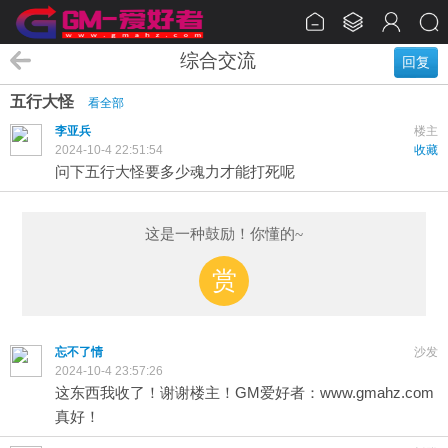
综合交流
回复
五行大怪
看全部
李亚兵
楼主
2024-10-4 22:51:54
收藏
问下五行大怪要多少魂力才能打死呢
这是一种鼓励！你懂的~
赏
忘不了情
沙发
2024-10-4 23:57:26
这东西我收了！谢谢楼主！GM爱好者：www.gmahz.com
真好！