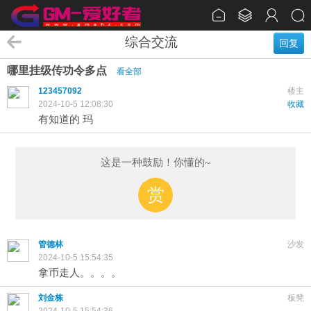
综合交流
回复
哪里挂级传功令多点
看全部
123457092
楼主
2024-10-5 12:08:30
收藏
有知道的 玛
这是一种鼓励！你懂的~
赏
管德林
沙发
2024-10-5 15:54:35
拿币走人。。。。
刘金栋
板凳