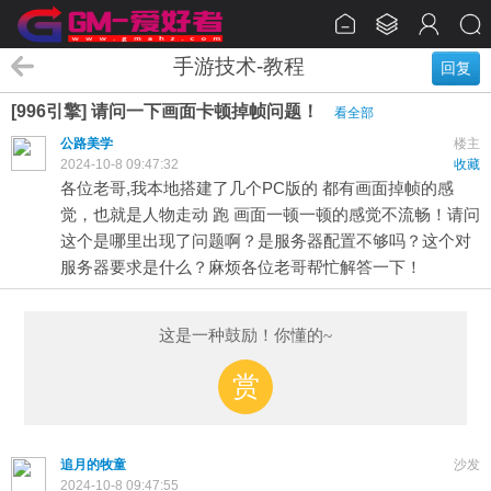
手游技术-教程
回复
[996引擎] 请问一下画面卡顿掉帧问题！
看全部
公路美学
楼主
2024-10-8 09:47:32
收藏
各位老哥,我本地搭建了几个PC版的 都有画面掉帧的感
觉，也就是人物走动 跑 画面一顿一顿的感觉不流畅！请问
这个是哪里出现了问题啊？是服务器配置不够吗？这个对
服务器要求是什么？麻烦各位老哥帮忙解答一下！
这是一种鼓励！你懂的~
赏
追月的牧童
沙发
2024-10-8 09:47:55