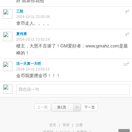
好 就靠你我他
三怒
#
8
2024-10-11 22:05:34
拿币走人。。。。
夏伟勇
#
9
2024-10-11 23:02:14
楼主，大恩不言谢了！GM爱好者：www.gmahz.com是最
棒的！
活一天算一天吧
#
10
2024-10-11 23:50:12
金币我要攒金币！！！
上一页
第1页
下一页
首页
|
登录
|
注册