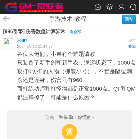
手游技术-教程
回复
[996引擎] 伤害数值计算异常
看全部
水497
楼主
2024-10-12 21:44:37
收藏
各位大佬们，小弟有个难题请教：
只装备了新手剑和新手衣，满运状态下，1000点
攻打0防御的人物（裸装小号），不管是隔位刺
杀还是近身，伤害只有960；
而打练功师和打怪物都是正常1000点。QF和QM
都注释掉了，可能是什么原因？
这是一种鼓励！你懂的~
赏