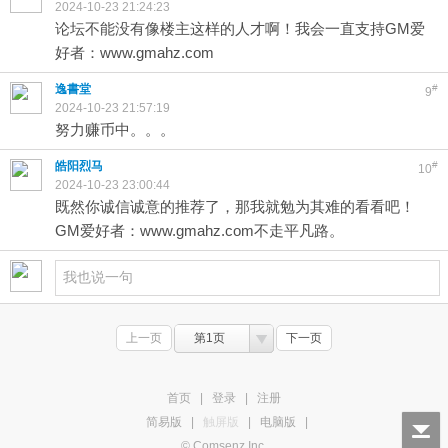
2024-10-23 21:24:23
论坛不能没有像楼主这样的人才啊！我会一直支持GM爱
好者：www.gmahz.com
逸書堂
#
9
2024-10-23 21:57:19
努力赚币中。。。
皓阳烈马
#
10
2024-10-23 23:00:44
既然你诚信诚意的推荐了，那我就勉为其难的看看吧！
GM爱好者：www.gmahz.com不走平凡路。
上一页
第1页
下一页
首页
|
登录
|
注册
简易版
|
触屏版
|
电脑版
|
© Comsenz Inc.