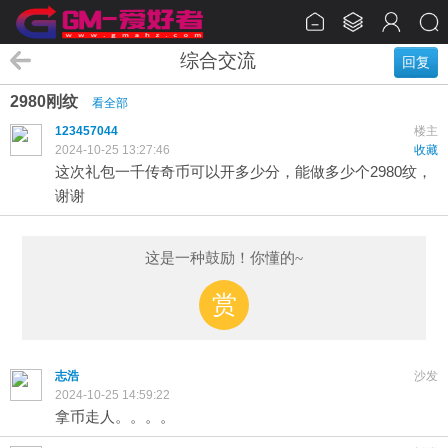
综合交流
回复
2980刚纹
看全部
123457044
楼主
2024-10-25 13:27:46
收藏
这次礼包一千传奇币可以开多少分，能做多少个2980纹，
谢谢
这是一种鼓励！你懂的~
赏
志浩
沙发
2024-10-25 14:59:22
拿币走人。。。。