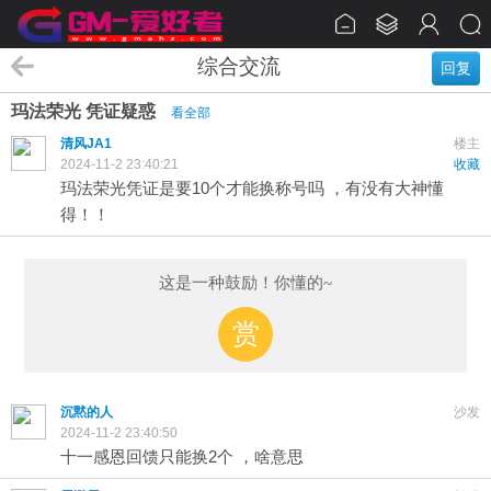
综合交流
回复
玛法荣光 凭证疑惑
看全部
清风JA1
楼主
2024-11-2 23:40:21
收藏
玛法荣光凭证是要10个才能换称号吗 ，有没有大神懂
得！！
这是一种鼓励！你懂的~
赏
沉黙的人
沙发
2024-11-2 23:40:50
十一感恩回馈只能换2个 ，啥意思