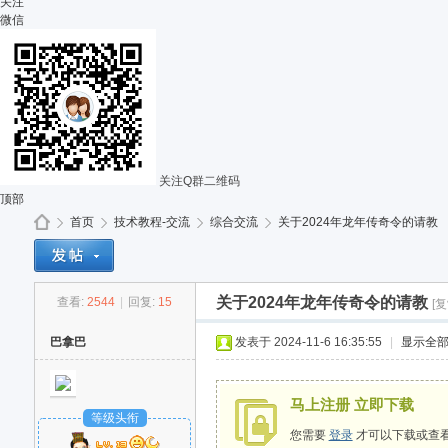
关注
微信
关注Q群二维码
顶部
首页
技术教程-交流
综合交流
关于2024年龙年传奇令的请教
关于2024年龙年传奇令的请教
查看:
2544
|
回复:
15
[
G
»
›
›
›
巴拿巴
发表于 2024-11-6 16:35:55
|
显示全
马上注册 立即下载
等级头衔
您需要
登录
才可以下载或查