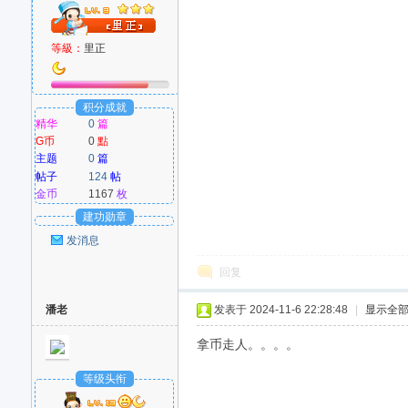
等級：
里正
积分成就
精华
0
篇
G币
0
點
主题
0
篇
帖子
124
帖
金币
1167
枚
建功勋章
发消息
回复
潘老
发表于 2024-11-6 22:28:48
|
显示全
拿币走人。。。。
等级头衔