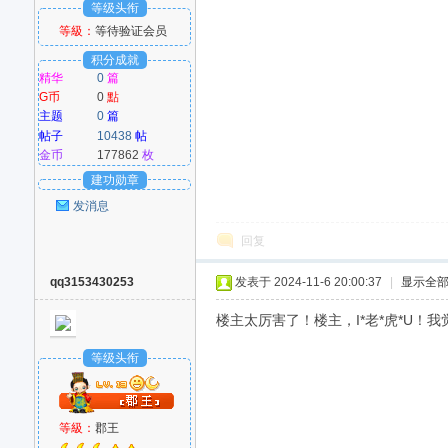
等级头衔
等級：
等待验证会员
积分成就
精华
0
篇
G币
0
點
主题
0
篇
帖子
10438
帖
金币
177862
枚
建功勋章
发消息
回复
qq3153430253
发表于 2024-11-6 20:00:37
|
显示全
楼主太厉害了！楼主，I*老*虎*U！我觉
等级头衔
等級：
郡王