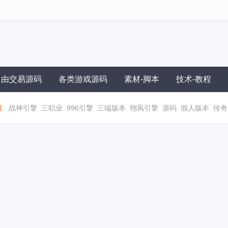
自由交易源码
各类游戏源码
素材-脚本
技术-教程
:
战神引擎
三职业
996引擎
三端版本
翎风引擎
源码
假人版本
传奇
职业