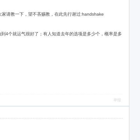
教一下，望不吝赐教，在此先行谢过:handshake
抽到4个就运气很好了；有人知道去年的选项是多少个，概率是多
举报