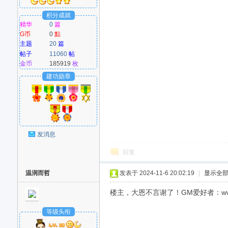
积分成就
精华
0
篇
G币
0
點
主题
20
篇
帖子
11060
帖
金币
185919
枚
建功勋章
发消息
回复
温润而哲
发表于 2024-11-6 20:02:19
|
显示全
楼主，大恩不言谢了！GM爱好者：www
等级头衔