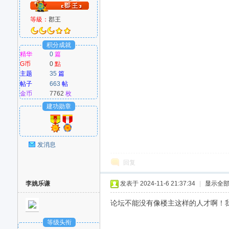
等級：
郡王
积分成就
精华
0
篇
G币
0
點
主题
35
篇
帖子
663
帖
金币
7762
枚
建功勋章
发消息
回复
李姚乐谦
发表于 2024-11-6 21:37:34
|
显示全
论坛不能没有像楼主这样的人才啊！我会一
等级头衔