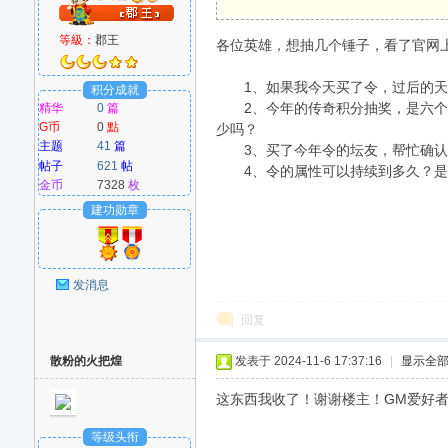
等級：
郡王
各位英雄，想抽几个锤子，看了官网上
M
1、如果我今天买了令，过后的天数
积分成就
2、今年的传奇积分抽奖，是六个选项
精华
0
篇
G币
0
點
少吗？
主题
41
篇
3、买了今年令的坛友，帮忙确认下
帖子
621
帖
4、令的属性可以持续到多久？是到
金币
7328
枚
建功勋章
爱
发消息
回复
散粉的火把煌
发表于 2024-11-6 17:37:16
|
显示全
这东西我收了！谢谢楼主！GM爱好者：w
等级头衔