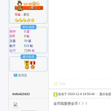
好
等級：
郡王
积分成就
精华
0
篇
G币
0
點
主题
39
篇
帖子
626
帖
金币
7186
枚
者
建功勋章
发消息
回复
feifei423423
发表于 2024-11-6 19:59:48
|
显示全
金币我要攒金币！！！