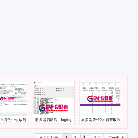
中心放范
服务器启动后，loginga
在多端版传2如何获取装
君临复古冰雪
能？
te一直心跳中断
备的属性？
上线/小腿后在
地图出不去
返回列表
1
2
/ 2 页
下一页