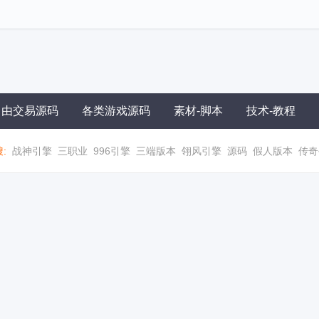
自由交易源码
各类游戏源码
素材-脚本
技术-教程
:
战神引擎
三职业
996引擎
三端版本
翎风引擎
源码
假人版本
传奇
职业