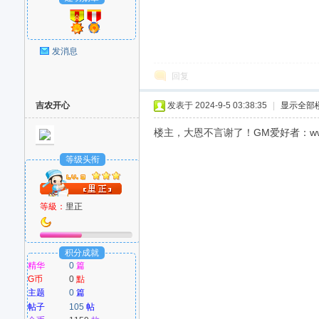
发消息
回复
吉农开心
发表于 2024-9-5 03:38:35
|
显示全部
楼主，大恩不言谢了！GM爱好者：www
等级头衔
等級：
里正
积分成就
精华
0
篇
G币
0
點
主题
0
篇
帖子
105
帖