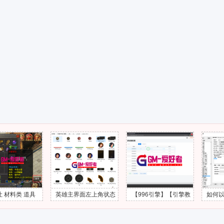
 道具
英雄主界面左上角状态
【996引擎】【引擎教
如何以自身为
隐藏掉
头像UI界面怎么添加出
程】第3课 - 工具服配置
围伤害技
来？
视频教程-GM爱好者-分