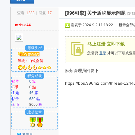
[996引擎]
关于盾牌显示问题
查看:
1233
|
回复:
17
[复制
M
mzbua44
发表于 2024-9-2 11:18:22
|
显示全部
马上注册 立即下载
等级头衔
您需要
登录
才可以下载或查
等級：
白银会员
麻烦管理员回复下
积分成就
爱
精华
0
篇
https://bbs.996m2.com/thread-
G币
0
點
主题
46
篇
帖子
639
帖
金币
8050
枚
建功勋章
发消息