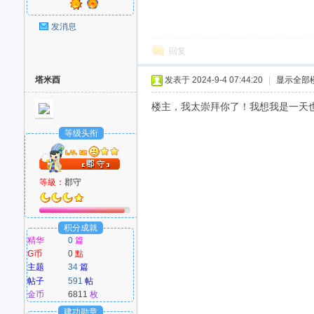
发消息
回复
塔米酉
发表于 2024-9-4 07:44:20
|
显示全部
楼主，我太崇拜你了！我想我是一天也不能
等级头衔
等級：
郡守
积分成就
精华
0
篇
G币
0
點
主题
34
篇
帖子
591
帖
金币
6811
枚
建功勋章