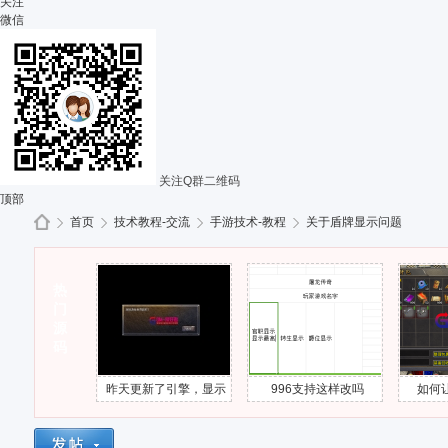
关注
微信
关注Q群二维码
顶部
首页
技术教程-交流
手游技术-教程
关于盾牌显示问题
热
G
»
门
›
›
›
源
码
屠龙战神
昨天更新了引擎，显示
996支持这样改吗
如何让 材料类
误
连接游戏超时
的“使用”按钮