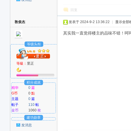
好
回复
敦俊杰
发表于 2024-9-2 13:36:22
|
显示全部
其实我一直觉得楼主的品味不错！呵呵！G
等级头衔
者
等級：
里正
积分成就
精华
0
篇
G币
0
點
主题
0
篇
帖子
110
帖
金币
1060
枚
建功勋章
发消息