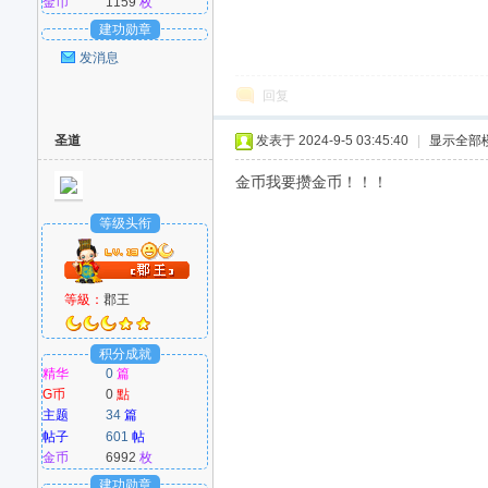
金币
1159
枚
建功勋章
发消息
回复
圣道
发表于 2024-9-5 03:45:40
|
显示全部
金币我要攒金币！！！
等级头衔
等級：
郡王
积分成就
精华
0
篇
G币
0
點
主题
34
篇
帖子
601
帖
金币
6992
枚
建功勋章