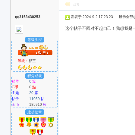
回复
qq3153430253
发表于 2024-9-2 17:23:23
|
显示全部
这个帖子不回对不起自己！我想我是一天也
等级头衔
等級：
郡王
积分成就
精华
0
篇
G币
0
點
主题
20
篇
帖子
11059
帖
金币
185910
枚
建功勋章