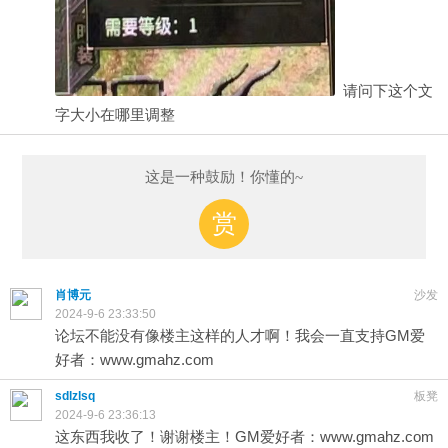
请问下这个文
字大小在哪里调整
这是一种鼓励！你懂的~
赏
肖博元
沙发
2024-9-6 23:33:50
论坛不能没有像楼主这样的人才啊！我会一直支持GM爱
好者：www.gmahz.com
sdlzlsq
板凳
2024-9-6 23:36:13
这东西我收了！谢谢楼主！GM爱好者：www.gmahz.com