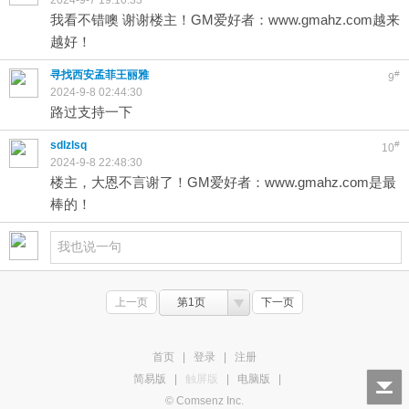
2024-9-7 19:10:33
我看不错噢 谢谢楼主！GM爱好者：www.gmahz.com越来
越好！
寻找西安孟菲王丽雅
#
9
2024-9-8 02:44:30
路过支持一下
sdlzlsq
#
10
2024-9-8 22:48:30
楼主，大恩不言谢了！GM爱好者：www.gmahz.com是最
棒的！
上一页
第1页
下一页
首页
|
登录
|
注册
简易版
|
触屏版
|
电脑版
|
© Comsenz Inc.