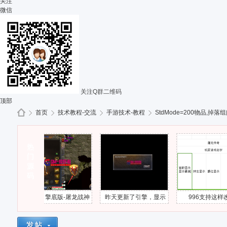
关注
微信
关注Q群二维码
顶部
首页
技术教程-交流
手游技术-教程
StdMode=200物品,掉落
热
G
»
门
›
›
›
源
码
996引擎底版-屠龙战神
昨天更新了引擎，显示
996支持这样改吗
下载部分错误
连接游戏超时