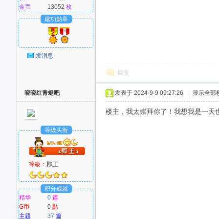
金币
13052
枚
建功勋章
发消息
回复
晓晓红青蜓吧
发表于 2024-9-9 09:27:26
|
显示全部
楼主，我太崇拜你了！我想我是一天也不能
等级头衔
等級：
郡王
积分成就
精华
0
篇
G币
0
點
主题
37
篇