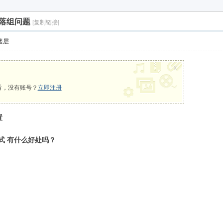
享下载
,掉落组问题
[复制链接]
楼层
x
看，没有账号？
立即注册
置
式
有什么好处吗？