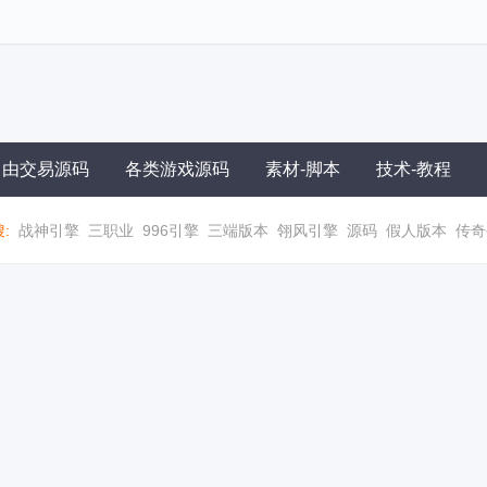
自由交易源码
各类游戏源码
素材-脚本
技术-教程
:
战神引擎
三职业
996引擎
三端版本
翎风引擎
源码
假人版本
传奇
职业