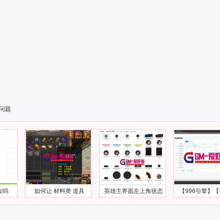
组问题
如何让 材料类 道具
英雄主界面左上角状态
【996引擎】【引擎教
的“使用”按钮隐藏掉
头像UI界面怎么添加出
程】第3课 - 工具服配置
来？
视频教程-GM爱好者-分