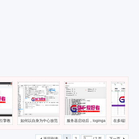
如何以自身为中心放范
服务器启动后，loginga
在多端版传2如何获取
围伤害技能？
te一直心跳中断
备的属性？
返回列表
1
2
/ 2 页
下一页