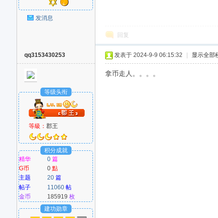
发消息
回复
qq3153430253
发表于 2024-9-9 06:15:32
|
显示全部
拿币走人。。。。
等级头衔
等級：
郡王
积分成就
精华
0
篇
G币
0
點
主题
20
篇
帖子
11060
帖
金币
185919
枚
建功勋章