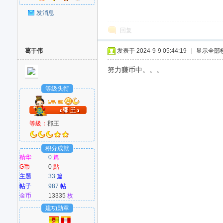
好
发消息
回复
葛于伟
发表于 2024-9-9 05:44:19
|
显示全部
努力赚币中。。。
等级头衔
者
等級：
郡王
积分成就
精华
0
篇
G币
0
點
主题
33
篇
帖子
987
帖
金币
13335
枚
建功勋章