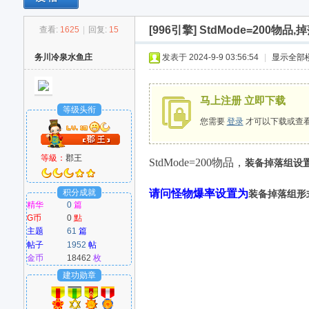
[996引擎]
StdMode=200物品
查看:
1625
|
回复:
15
M
务川冷泉水鱼庄
发表于 2024-9-9 03:56:54
|
显示全部
马上注册 立即下载
等级头衔
您需要
登录
才可以下载或查
等級：
郡王
StdMode=200物品，
装备掉落组设
爱
积分成就
请问怪物爆率设置为
装备掉落组
形
精华
0
篇
G币
0
點
主题
61
篇
帖子
1952
帖
金币
18462
枚
建功勋章