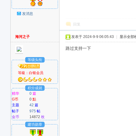
发消息
回复
海河之子
发表于 2024-9-9 06:05:43
|
显示全部
路过支持一下
等级头衔
等級：
白银会员
积分成就
精华
0
篇
G币
0
點
主题
42
篇
帖子
975
帖
金币
14872
枚
建功勋章