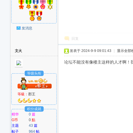
发消息
回复
文火
发表于 2024-9-9 09:01:43
|
显示全部
论坛不能没有像楼主这样的人才啊！我会一
等级头衔
等級：
郡王
积分成就
精华
0
篇
G币
0
點
主题
43
篇
帖子
964
帖