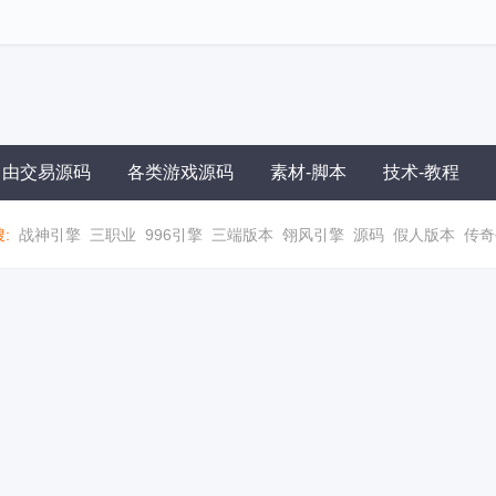
自由交易源码
各类游戏源码
素材-脚本
技术-教程
:
战神引擎
三职业
996引擎
三端版本
翎风引擎
源码
假人版本
传奇
职业