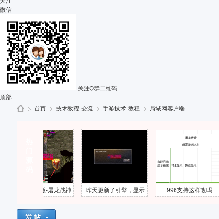
关注
微信
关注Q群二维码
顶部
首页
技术教程-交流
手游技术-教程
局域网客户端
热
G
»
门
›
›
›
源
码
6引擎底版-屠龙战神
昨天更新了引擎，显示
996支持这样改吗
下载部分错误
连接游戏超时