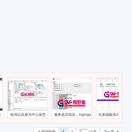
如何以自身为中心放范
服务器启动后，loginga
在多端版传2如何获取装
围伤害技能？
te一直心跳中断
备的属性？
返回列表
1
2
/ 2 页
下一页