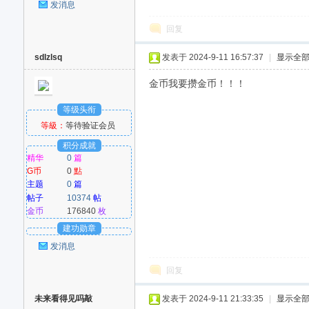
发消息
回复
sdlzlsq
发表于 2024-9-11 16:57:37
|
显示全
金币我要攒金币！！！
等级头衔
等級：
等待验证会员
积分成就
精华
0
篇
G币
0
點
主题
0
篇
帖子
10374
帖
金币
176840
枚
建功勋章
发消息
回复
未来看得见吗敲
发表于 2024-9-11 21:33:35
|
显示全