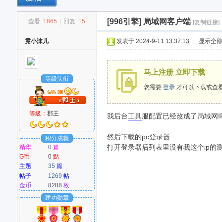
[996引擎]
局域网客户端
查看:
1865
|
回复:
15
[复制链接]
M
霓小沫儿
发表于 2024-9-11 13:37:13
|
显示全
马上注册 立即下载
等级头衔
您需要
登录
才可以下载或查
等級：
郡王
我后台
工具
服配置已经改成了局域网I
爱
然后下载的pc登录器
积分成就
打开登录器后列表里没有我这个ip的
精华
0
篇
G币
0
點
主题
35
篇
帖子
1269
帖
金币
8288
枚
建功勋章