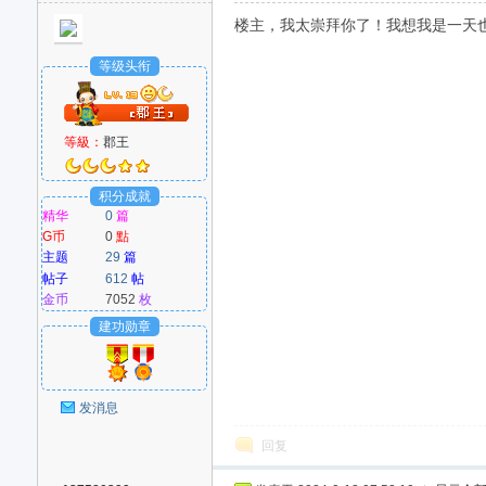
楼主，我太崇拜你了！我想我是一天也不能
等级头衔
等級：
郡王
积分成就
精华
0
篇
G币
0
點
主题
29
篇
帖子
612
帖
金币
7052
枚
建功勋章
发消息
回复