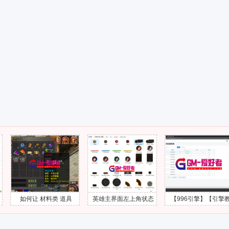
如何让 材料类 道具
英雄主界面左上角状态
【996引擎】【引擎教
的“使用”按钮隐藏掉
头像UI界面怎么添加出
程】第3课 - 工具服配置
来？
视频教程-GM爱好者-分