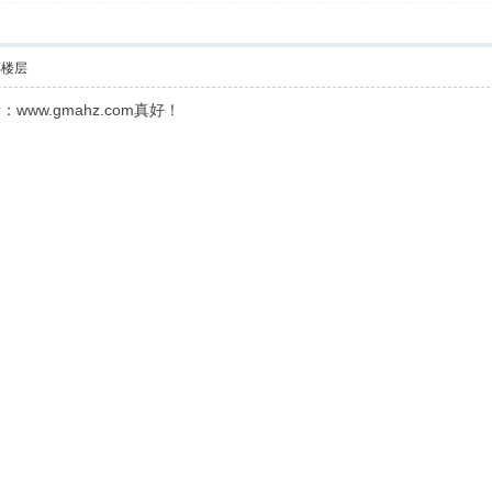
部楼层
ww.gmahz.com真好！