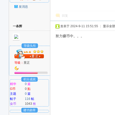
好
发消息
回复
一条辉
发表于 2024-9-11 15:51:55
|
显示全
努力赚币中。。。
等级头衔
者
等級：
里正
积分成就
精华
0
篇
G币
0
點
主题
0
篇
帖子
116
帖
金币
1043
枚
建功勋章