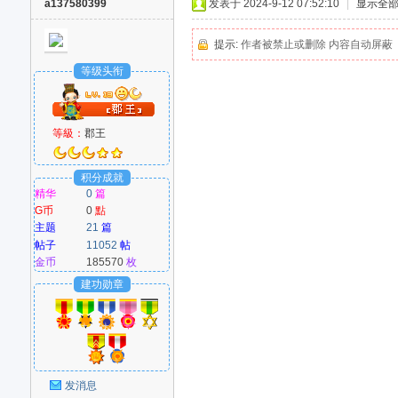
a137580399
发表于 2024-9-12 07:52:10
|
显示全
提示:
作者被禁止或删除 内容自动屏蔽
等级头衔
等級：
郡王
积分成就
精华
0
篇
G币
0
點
主题
21
篇
帖子
11052
帖
金币
185570
枚
建功勋章
发消息