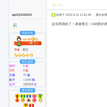
回复
qq3153430253
发表于 2024-9-12 11:02:48
|
显示全
这东西我收了！谢谢楼主！GM爱好者：w
等级头衔
等級：
郡王
积分成就
精华
0
篇
G币
0
點
主题
20
篇
帖子
11060
帖
金币
185919
枚
建功勋章