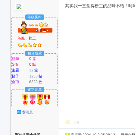
其实我一直觉得楼主的品味不错！呵呵！G
等级头衔
等級：
郡王
积分成就
精华
0
篇
G币
0
點
主题
32
篇
帖子
1253
帖
金币
8328
枚
建功勋章
发消息
回复