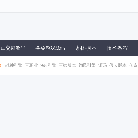
自由交易源码
各类游戏源码
素材-脚本
技术-教程
:
战神引擎
三职业
996引擎
三端版本
翎风引擎
源码
假人版本
传奇
职业