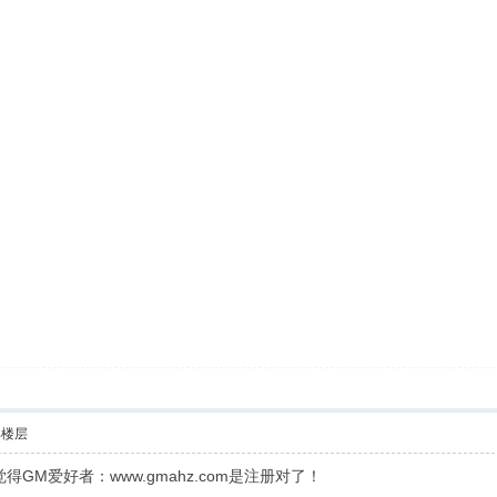
部楼层
M爱好者：www.gmahz.com是注册对了！