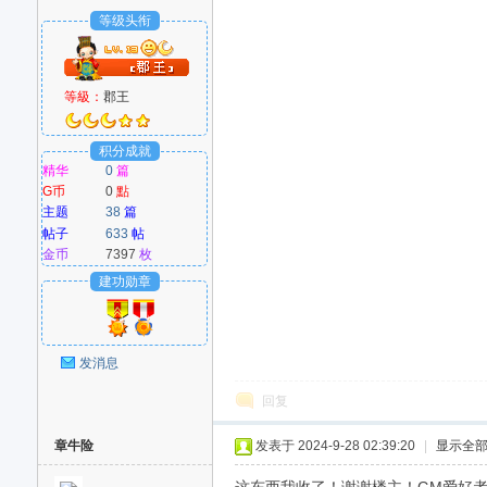
等级头衔
等級：
郡王
积分成就
精华
0
篇
G币
0
點
主题
38
篇
帖子
633
帖
金币
7397
枚
建功勋章
发消息
回复
章牛险
发表于 2024-9-28 02:39:20
|
显示全