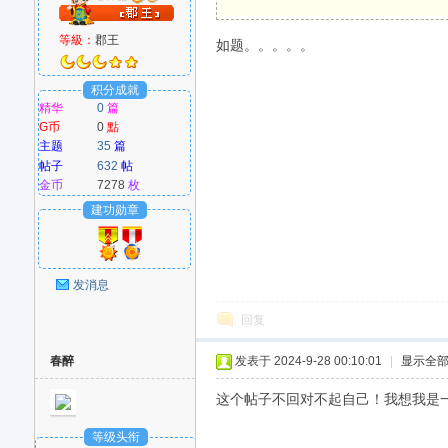
等級：
郡王
如题。。。。。
M
积分成就
精华
0
篇
G币
0
點
主题
35
篇
帖子
632
帖
金币
7278
枚
建功勋章
爱
发消息
回复
春醉
发表于 2024-9-28 00:10:01
|
显示全
这个帖子不回对不起自己！我想我是一天也
等级头衔