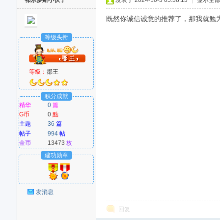
鄂尔多斯小伙子
发表于 2024-10-3 05:38:13
|
显示全
既然你诚信诚意的推荐了，那我就勉为其
等级头衔
等級：
郡王
积分成就
精华
0
篇
G币
0
點
主题
36
篇
帖子
994
帖
金币
13473
枚
建功勋章
发消息
回复