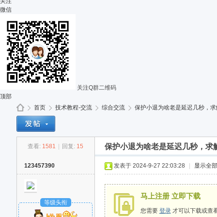
关注
微信
关注Q群二维码
顶部
首页
技术教程-交流
综合交流
保护小退为啥老是延迟几秒，求
保护小退为啥老是延迟几秒，求
查看:
1581
|
回复:
15
G
»
›
›
›
123457390
发表于 2024-9-27 22:03:28
|
显示全
马上注册 立即下载
等级头衔
您需要
登录
才可以下载或查