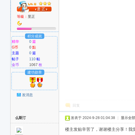
好
等級：
里正
积分成就
精华
0
篇
G币
0
點
主题
0
篇
帖子
110
帖
者
金币
1067
枚
建功勋章
发消息
回复
么斯汀
发表于 2024-9-28 01:04:38
|
显示全
楼主发贴辛苦了，谢谢楼主分享！我觉得G