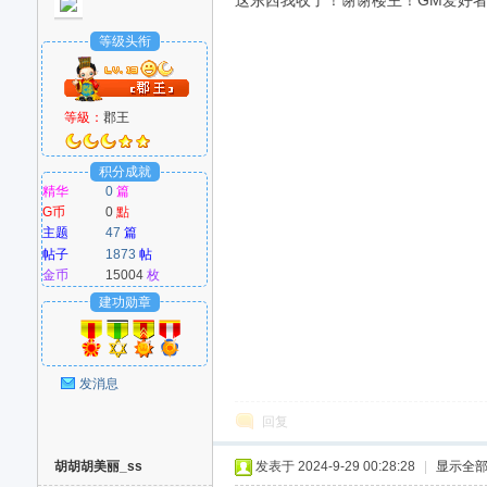
这东西我收了！谢谢楼主！GM爱好者：w
等级头衔
等級：
郡王
积分成就
精华
0
篇
G币
0
點
主题
47
篇
帖子
1873
帖
金币
15004
枚
建功勋章
发消息
回复
胡胡胡美丽_ss
发表于 2024-9-29 00:28:28
|
显示全