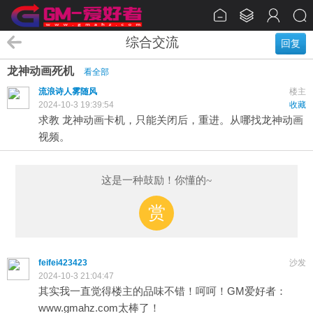
综合交流
回复
龙神动画死机
看全部
流浪诗人雾随风
楼主
2024-10-3 19:39:54
收藏
求教 龙神动画卡机，只能关闭后，重进。从哪找龙神动画
视频。
这是一种鼓励！你懂的~
赏
feifei423423
沙发
2024-10-3 21:04:47
其实我一直觉得楼主的品味不错！呵呵！GM爱好者：
www.gmahz.com太棒了！