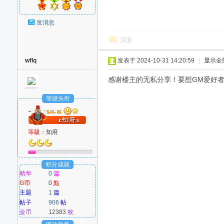
发消息
回复
wflq
发表于 2024-10-31 14:20:59
|
显示全
感谢楼主的无私分享！要想GM爱好者：w
等级头衔
等級：
知府
积分成就
精华
0
篇
G币
0
點
主题
1
篇
帖子
906
帖
金币
12383
枚