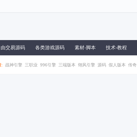
自由交易源码
各类游戏源码
素材-脚本
技术-教程
:
战神引擎
三职业
996引擎
三端版本
翎风引擎
源码
假人版本
传奇
职业