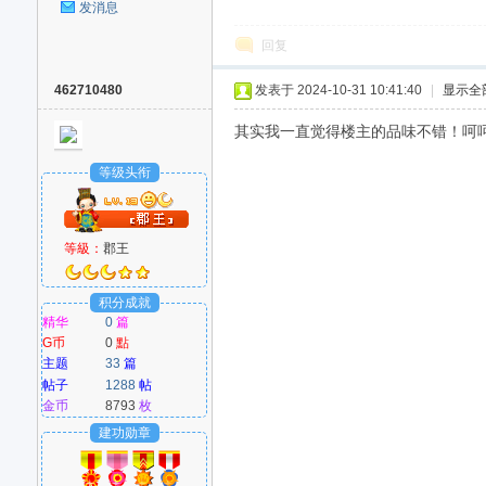
发消息
回复
462710480
发表于 2024-10-31 10:41:40
|
显示全
其实我一直觉得楼主的品味不错！呵呵！G
等级头衔
等級：
郡王
积分成就
精华
0
篇
G币
0
點
主题
33
篇
帖子
1288
帖
金币
8793
枚
建功勋章