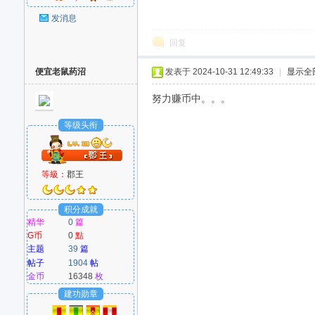
发消息
回复
便宜老鼠药沼
发表于 2024-10-31 12:49:33
|
显示全
努力赚币中。。。
等级头衔
等級：
郡王
积分成就
精华
0
篇
G币
0
點
主题
39
篇
帖子
1904
帖
金币
16348
枚
建功勋章