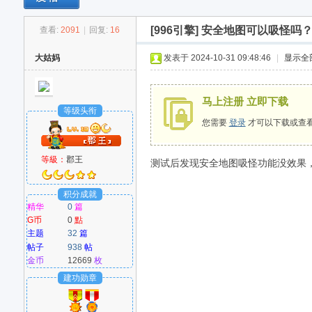
[996引擎]
安全地图可以吸怪吗
查看:
2091
|
回复:
16
M
大姑妈
发表于 2024-10-31 09:48:46
|
显示全
马上注册 立即下载
等级头衔
您需要
登录
才可以下载或查
等級：
郡王
测试后发现安全地图吸怪功能没效果
爱
积分成就
精华
0
篇
G币
0
點
主题
32
篇
帖子
938
帖
金币
12669
枚
建功勋章