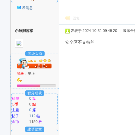
好
发消息
回复
尒钬賊洧樣
发表于 2024-10-31 09:49:20
|
显示全
安全区不支持的
等级头衔
者
等級：
里正
积分成就
精华
0
篇
G币
0
點
主题
0
篇
帖子
112
帖
金币
1150
枚
建功勋章