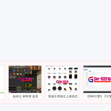
如何让 材料类 道具
英雄主界面左上角状态
【996引擎】【引擎教
的“使用”按钮隐藏掉
头像UI界面怎么添加出
程】第3课 - 工具服配置
来？
视频教程-GM爱好者-分