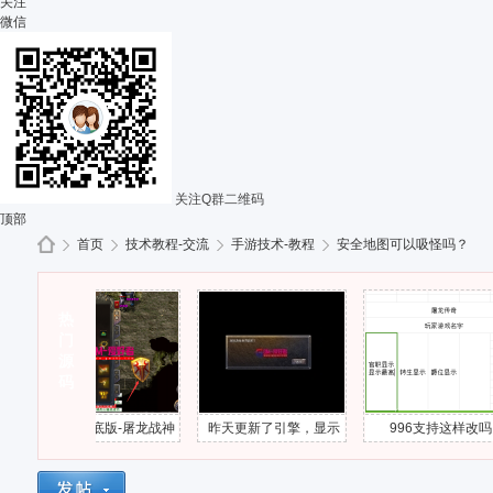
关注
微信
关注Q群二维码
顶部
首页
技术教程-交流
手游技术-教程
安全地图可以吸怪吗？
热
G
»
门
›
›
›
源
码
996引擎底版-屠龙战神
昨天更新了引擎，显示
996支持这样改吗
下载部分错误
连接游戏超时