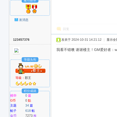
建功勋章
发消息
回复
123457376
发表于 2024-10-31 14:21:12
|
显示全
我看不错噢 谢谢楼主！GM爱好者：www
等级头衔
等級：
郡王
积分成就
精华
0
篇
G币
0
點
主题
34
篇
帖子
618
帖
金币
7273
枚