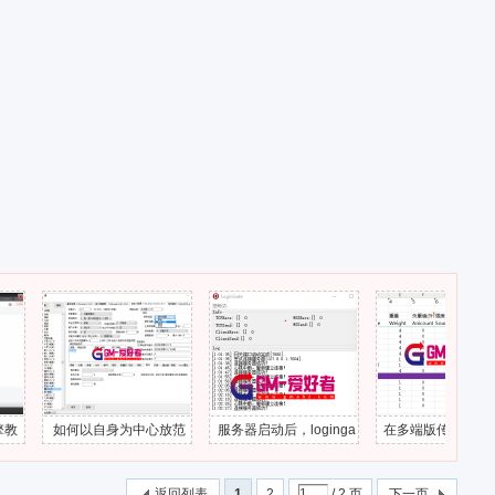
如何以自身为中心放范
服务器启动后，loginga
在多端版传2如何获取装
围伤害技能？
te一直心跳中断
备的属性？
返回列表
1
2
/ 2 页
下一页