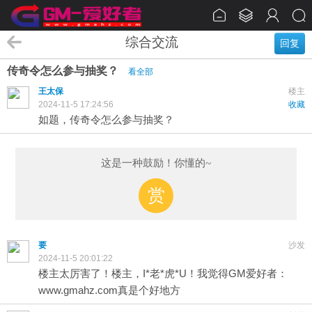
综合交流
回复
传奇令怎么参与抽奖？
看全部
王太保
楼主
2024-11-5 17:24:56
收藏
如题，传奇令怎么参与抽奖？
这是一种鼓励！你懂的~
赏
要
沙发
2024-11-5 20:01:22
楼主太厉害了！楼主，I*老*虎*U！我觉得GM爱好者：
www.gmahz.com真是个好地方