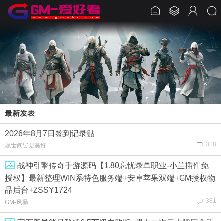
最新发表
2026年8月7日签到记录贴
318
愿世间皆是美好
战神引擎传奇手游源码【1.80忘忧录单职业-小兰插件免
授权】最新整理WIN系特色服务端+安卓苹果双端+GM授权物
品后台+ZSSY1724
381
GM-风暴