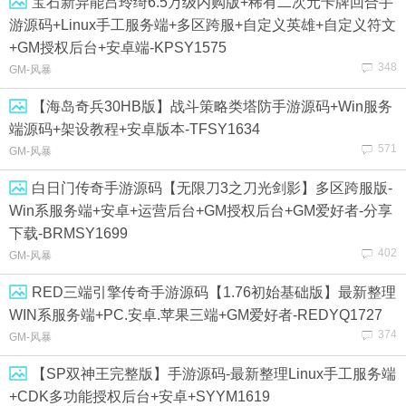
宝石新异能吕玲绮6.5万级内购版+稀有二次元卡牌回合手
游源码+Linux手工服务端+多区跨服+自定义英雄+自定义符文
+GM授权后台+安卓端-KPSY1575
348
GM-风暴
【海岛奇兵30HB版】战斗策略类塔防手游源码+Win服务
端源码+架设教程+安卓版本-TFSY1634
571
GM-风暴
白日门传奇手游源码【无限刀3之刀光剑影】多区跨服版-
Win系服务端+安卓+运营后台+GM授权后台+GM爱好者-分享
下载-BRMSY1699
402
GM-风暴
RED三端引擎传奇手游源码【1.76初始基础版】最新整理
WIN系服务端+PC.安卓.苹果三端+GM爱好者-REDYQ1727
374
GM-风暴
【SP双神王完整版】手游源码-最新整理Linux手工服务端
+CDK多功能授权后台+安卓+SYYM1619