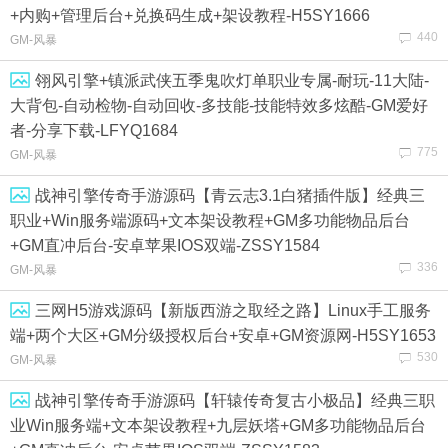
+内购+管理后台+兑换码生成+架设教程-H5SY1666
440
GM-风暴
翎风引擎+镇派武侠五季鬼吹灯单职业专属-耐玩-11大陆-
大背包-自动检物-自动回收-多技能-技能特效多炫酷-GM爱好
者-分享下载-LFYQ1684
775
GM-风暴
战神引擎传奇手游源码【青云志3.1白猪插件版】经典三
职业+Win服务端源码+文本架设教程+GM多功能物品后台
+GM直冲后台-安卓苹果IOS双端-ZSSY1584
336
GM-风暴
三网H5游戏源码【新版西游之取经之路】Linux手工服务
端+两个大区+GM分级授权后台+安卓+GM资源网-H5SY1653
530
GM-风暴
战神引擎传奇手游源码【轩辕传奇复古小极品】经典三职
业Win服务端+文本架设教程+九层妖塔+GM多功能物品后台