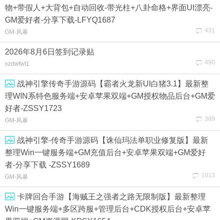
物+带假人+大背包+自动回收-带光柱+八卦命格+界面UI漂亮-
GM爱好者-分享下载-LFYQ1687
431
GM-风暴
2026年8月6日签到记录贴
490
xzdwfwt1
战神引擎传奇手游源码【霸者火龙新UI白猪3.1】最新整
理WIN系特色服务端+安卓苹果双端+GM授权物品后台+GM爱
好者-ZSSY1723
389
GM-风暴
战神引擎-传奇手游源码【诛仙玛法单职业修复版】最新
整理Win一键服务端+GM充值后台+安卓苹果双端+GM爱好
者-分享下载 -ZSSY1689
1013
GM-风暴
卡牌回合手游【海贼王之强者之路无限制版】最新整理
Win一键服务端+多区跨服+管理后台+CDK授权后台+安卓苹