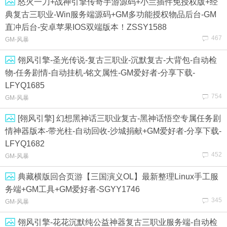
怒火一刀+战神引擎传奇手游源码+小兰插件免授权版+经
典复古三职业-Win服务端源码+GM多功能授权物品后台-GM
直冲后台-安卓苹果IOS双端版本！ZSSY1588
467
GM-风暴
翎风引擎-圣光传说-复古三职业-沉默复古-大背包-自动检
物-任务剧情-自动挂机-铭文属性-GM爱好者-分享下载-
LFYQ1685
754
GM-风暴
[翎风引擎] 幻想黑神话三职业复古-黑神话悟空专属任务剧
情神器版本-带光柱-自动回收-沙城捐献+GM爱好者-分享下载-
LFYQ1682
452
GM-风暴
典藏横版回合页游【三国演义OL】最新整理Linux手工服
务端+GM工具+GM爱好者-SGYY1746
345
GM-风暴
翎风引擎-花花沉默纯公益神器复古三职业服务端-自动检