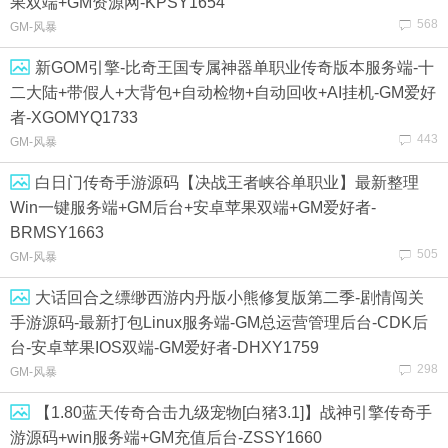
果双端+GM资源网-KPSY1654
568
GM-风暴
新GOM引擎-比奇王国专属神器单职业传奇版本服务端-十
二大陆+带假人+大背包+自动检物+自动回收+AI挂机-GM爱好
者-XGOMYQ1733
443
GM-风暴
白日门传奇手游源码【决战王者峡谷单职业】最新整理
Win一键服务端+GM后台+安卓苹果双端+GM爱好者-
BRMSY1663
505
GM-风暴
大话回合之缥缈西游内丹版小熊修复版第二季-剧情闯关
手游源码-最新打包Linux服务端-GM总运营管理后台-CDK后
台-安卓苹果IOS双端-GM爱好者-DHXY1759
298
GM-风暴
【1.80蓝天传奇合击九级宠物[白猪3.1]】战神引擎传奇手
游源码+win服务端+GM充值后台-ZSSY1660