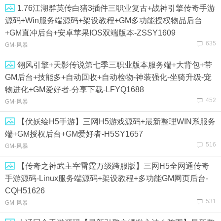
1.76江湖群英传白猪3插件三职业复古+战神引擎传奇手游
源码+Win服务端源码+架设教程+GM多功能授权物品后台
+GM直冲后台+安卓苹果IOS双端版本-ZSSY1609
635
GM-风暴
翎风引擎+天影传说第七季三职业版本服务端+大背包+带
GM后台+技能多+自动回收+自动检物-神装强化-坐骑升级-宠
物进化+GM爱好者-分享下载-LFYQ1688
452
GM-风暴
【伏妖绘H5手游】三网H5游戏源码+最新整理WIN系服务
端+GM授权后台+GM爱好者-H5SY1657
516
GM-风暴
【传奇之神武主宰雷霆万级跨服版】三网H5全网通传奇
手游源码-Linux服务端源码+架设教程+多功能GM网页后台-
CQH51626
531
GM-风暴