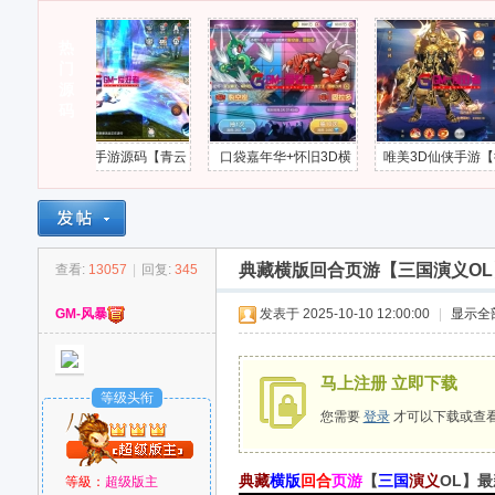
热
G
»
门
›
›
›
源
码
【青云
口袋嘉年华+怀旧3D横
唯美3D仙侠手游【御剑
典藏横版回合页
Linu
版卡牌回合手游源码+最
九歌】最新整理Win系服
国演义OL】最新整
加解密
新整理Ubuntu手工服务
务端+多区跨服+安卓苹
ux手工服务端+G
+安卓
端+安卓苹果双端+网页
果双端+管理后台+GM授
GM爱好者-SGYY
734
注册+管理后台+GM授权
权后台-XXSY1647
典藏横版回合页游【三国演义OL】最
查看:
13057
|
回复:
345
M
后台-KPSY1596
GM-风暴
发表于 2025-10-10 12:00:00
|
显示全
马上注册 立即下载
等级头衔
您需要
登录
才可以下载或查
典藏
横版
回合
页游
【
三国
演义
OL】最
等級：
超级版主