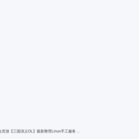
职业
页游【三国演义OL】最新整理Linux手工服务 ...