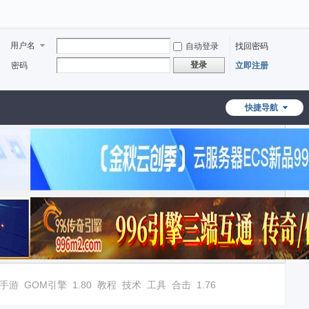
用户名
自动登录
找回密码
登录
密码
立即注册
快捷导航
手游
GOM引擎
1.80
教程
技术
工具
合击
1.76