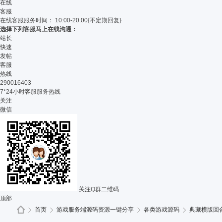
单
在线
客服
在线客服
服务时间： 10:00-20:00{不定期回复}
选择下列客服马上在线沟通：
站长
快速
发帖
客服
热线
290016403
7*24小时客服服务热线
关注
微信
关注Q群二维码
顶部
首页
游戏服务端源码资源一键分享
各类游戏源码
典藏横版回合