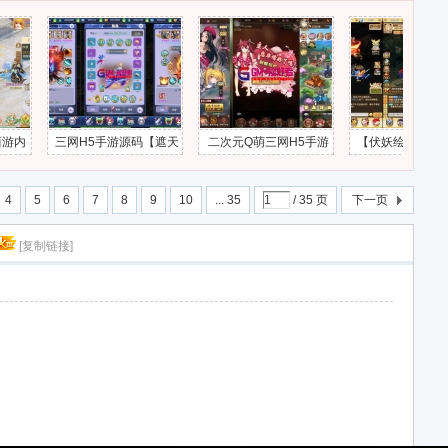
码【遮天
二次元Q萌三网H5手游
【伏妖绘H5手游】三网
宝石新异能吕玲
单机一键
源码【百花缭乱H5】最
H5游戏源码+最新整理W
级内购版+稀有
Linux
新整理Linux手工服务端
IN系服务端+GM授权后
牌回合手游源码+
4
5
6
7
8
9
10
... 35
/ 35 页
下一页
后台-G
+GM授权后台-H5SY159
台+GM爱好者-H5SY165
手工服务端+
1651
3
7
+自定义英雄+
[复制链接]
文+GM授权后
端-KPSY1