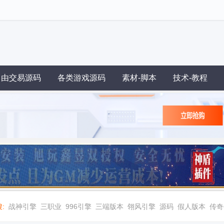
自由交易源码
各类游戏源码
素材-脚本
技术-教程
:
战神引擎
三职业
996引擎
三端版本
翎风引擎
源码
假人版本
传奇