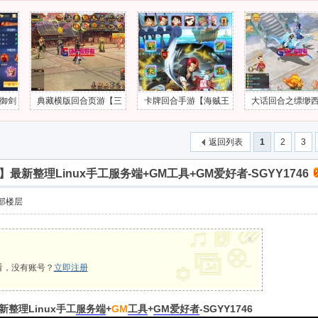
游【三
卡牌回合手游【海贼王
大话回合之缥缈西游内
三网H5手游源
理Lin
之强者之路无限制版】最
丹版小熊修复版第二季-
轮回】最新整理
M工具+
新整理Win一键服务端
剧情闯关手游源码-最新
即玩镜像服务端+
返回列表
1
2
3
1746
+多区跨服+管理后台+C
打包Linux服务端-GM总
手工服务端+GM
DK授权后台+安卓苹果双
运营管理后台-CDK后台-
M资源网-H5SY
新整理Linux手工服务端+GM工具+GM爱好者-SGYY1746
端+GM资源网-KPSY165
安卓苹果IOS双端-GM爱
部楼层
4
好者-DHXY1759
x
看，没有账号？
立即注册
新整理Linux手工
服务端
+
GM
工具
+
GM爱好者
-SGYY1746