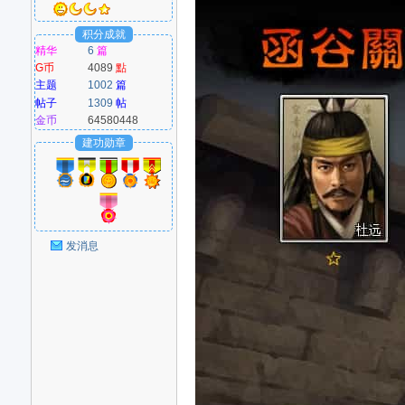
爱
积分成就
精华
6
篇
G币
4089
點
主题
1002
篇
帖子
1309
帖
金币
64580448
枚
建功勋章
好
发消息
者